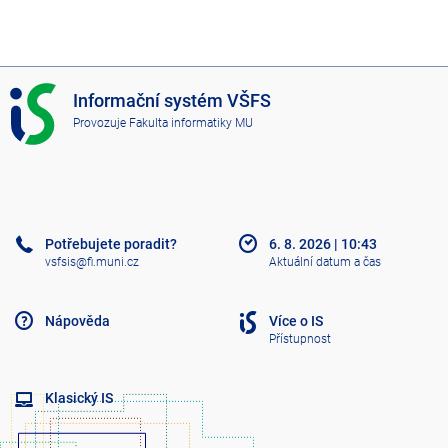
I
Informační systém VŠFS
S
Provozuje
Fakulta informatiky MU
V
Š
F
S
Potřebujete poradit?
6. 8. 2026
|
10:43
vsfsis@fi.muni.cz
Aktuální datum a čas
Nápověda
Více o IS
Přístupnost
Klasický IS