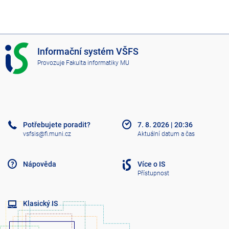
I
Informační systém VŠFS
S
Provozuje
Fakulta informatiky MU
V
Š
F
S
Potřebujete poradit?
7. 8. 2026
|
20:36
vsfsis@fi.muni.cz
Aktuální datum a čas
Nápověda
Více o IS
Přístupnost
Klasický IS