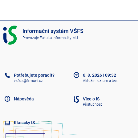
I
Informační systém VŠFS
S
Provozuje
Fakulta informatiky MU
V
Š
F
S
Potřebujete poradit?
6. 8. 2026
|
09:32
vsfsis@fi.muni.cz
Aktuální datum a čas
Nápověda
Více o IS
Přístupnost
Klasický IS