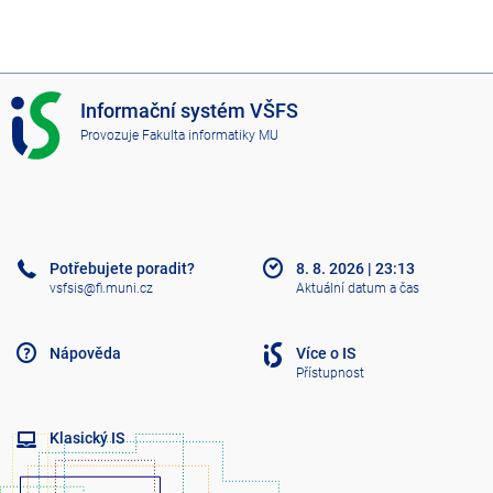
I
Informační systém VŠFS
S
Provozuje
Fakulta informatiky MU
V
Š
F
S
Potřebujete poradit?
8. 8. 2026
|
23:13
vsfsis@fi.muni.cz
Aktuální datum a čas
Nápověda
Více o IS
Přístupnost
Klasický IS