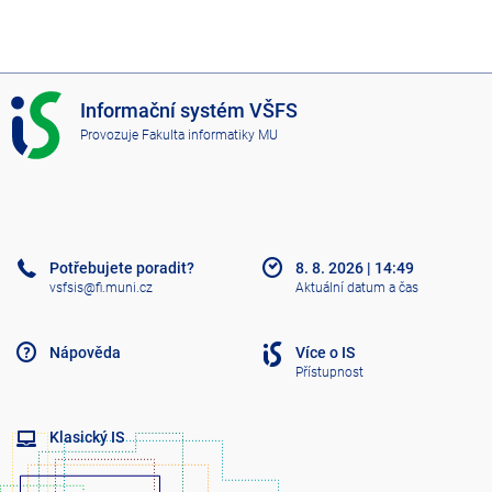
I
Informační systém VŠFS
S
Provozuje
Fakulta informatiky MU
V
Š
F
S
Potřebujete poradit?
8. 8. 2026
|
14:49
vsfsis@fi.muni.cz
Aktuální datum a čas
Nápověda
Více o IS
Přístupnost
Klasický IS