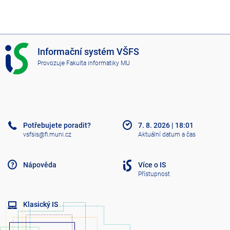
I
Informační systém VŠFS
S
Provozuje
Fakulta informatiky MU
V
Š
F
S
Potřebujete poradit?
7. 8. 2026
|
18:01
vsfsis@fi.muni.cz
Aktuální datum a čas
Nápověda
Více o IS
Přístupnost
Klasický IS