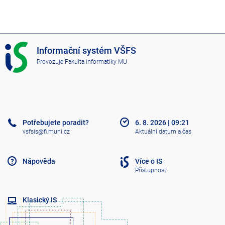
I
Informační systém VŠFS
S
Provozuje
Fakulta informatiky MU
V
Š
F
S
Potřebujete poradit?
6. 8. 2026
|
09:21
vsfsis@fi.muni.cz
Aktuální datum a čas
Nápověda
Více o IS
Přístupnost
Klasický IS