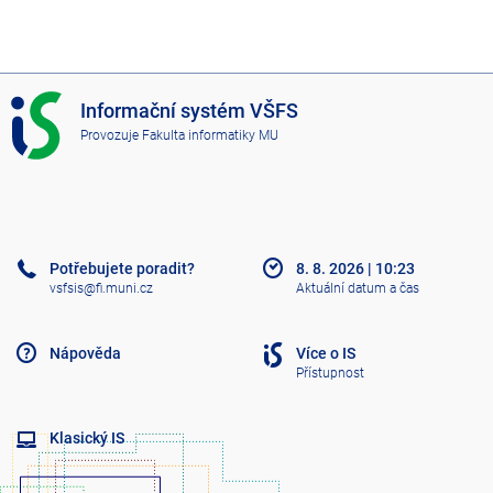
I
Informační systém VŠFS
S
Provozuje
Fakulta informatiky MU
V
Š
F
S
Potřebujete poradit?
8. 8. 2026
|
10:23
vsfsis@fi.muni.cz
Aktuální datum a čas
Nápověda
Více o IS
Přístupnost
Klasický IS