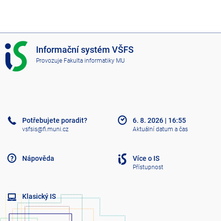
I
Informační systém VŠFS
S
Provozuje
Fakulta informatiky MU
V
Š
F
S
Potřebujete poradit?
6. 8. 2026
|
16:55
vsfsis@fi.muni.cz
Aktuální datum a čas
Nápověda
Více o IS
Přístupnost
Klasický IS