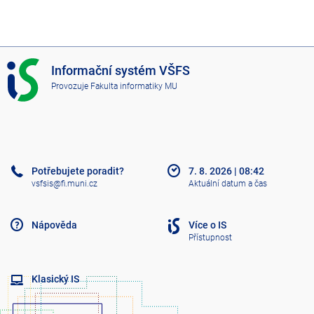
I
Informační systém VŠFS
S
Provozuje
Fakulta informatiky MU
V
Š
F
S
Potřebujete poradit?
7. 8. 2026
|
08:42
vsfsis@fi.muni.cz
Aktuální datum a čas
Nápověda
Více o IS
Přístupnost
Klasický IS