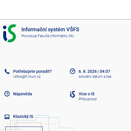
I
Informační systém VŠFS
S
Provozuje
Fakulta informatiky MU
V
Š
F
S
Potřebujete poradit?
6. 8. 2026
|
04:07
vsfsis@fi.muni.cz
Aktuální datum a čas
Nápověda
Více o IS
Přístupnost
Klasický IS