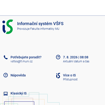
I
Informační systém VŠFS
S
Provozuje
Fakulta informatiky MU
V
Š
F
S
Potřebujete poradit?
7. 8. 2026
|
08:08
vsfsis@fi.muni.cz
Aktuální datum a čas
Nápověda
Více o IS
Přístupnost
Klasický IS