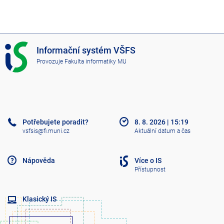
I
Informační systém VŠFS
S
Provozuje
Fakulta informatiky MU
V
Š
F
S
Potřebujete poradit?
8. 8. 2026
|
15:19
vsfsis@fi.muni.cz
Aktuální datum a čas
Nápověda
Více o IS
Přístupnost
Klasický IS