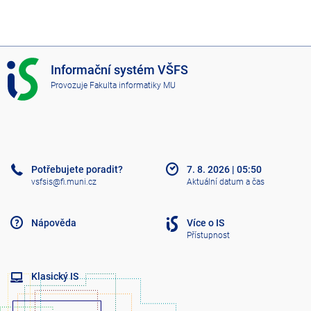
I
Informační systém VŠFS
S
Provozuje
Fakulta informatiky MU
V
Š
F
S
Potřebujete poradit?
7. 8. 2026
|
05:50
vsfsis@fi.muni.cz
Aktuální datum a čas
Nápověda
Více o IS
Přístupnost
Klasický IS