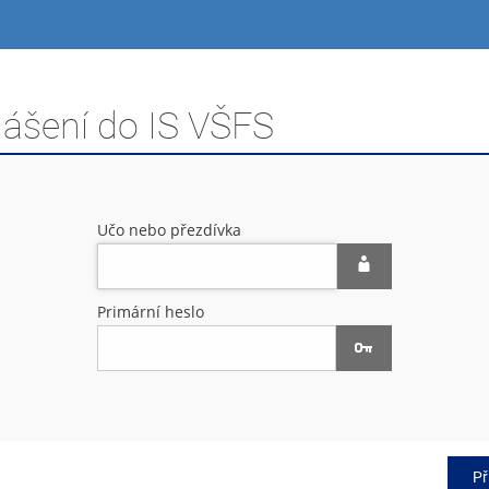
lášení do IS VŠFS
Učo nebo přezdívka
Primární heslo
Př