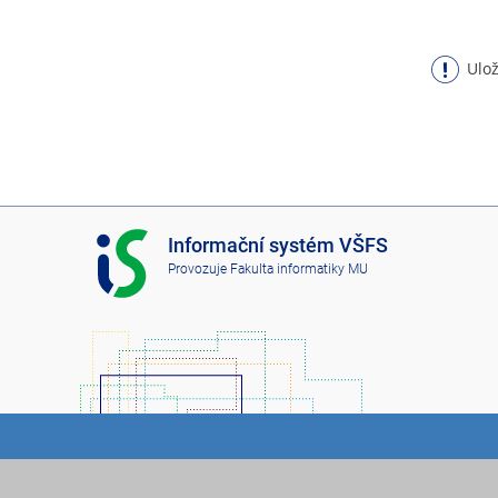
Ulož
I
Informační systém VŠFS
S
Provozuje
Fakulta informatiky MU
V
Š
F
S