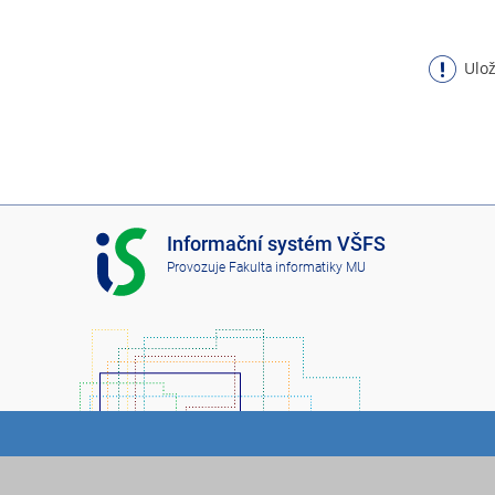
Ulož
I
Informační systém VŠFS
S
Provozuje
Fakulta informatiky MU
V
Š
F
S