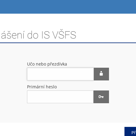
lášení do IS VŠFS
Učo nebo přezdívka
Primární heslo
Př