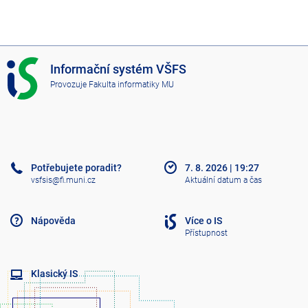
I
Informační systém VŠFS
S
Provozuje
Fakulta informatiky MU
V
Š
F
S
Potřebujete poradit?
7. 8. 2026
|
19:27
vsfsis@fi.muni.cz
Aktuální datum a čas
Nápověda
Více o IS
Přístupnost
Klasický IS