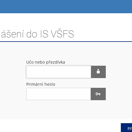
lášení do IS VŠFS
Učo nebo přezdívka
Primární heslo
Př