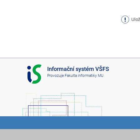
Ulož
I
Informační systém VŠFS
S
Provozuje
Fakulta informatiky MU
V
Š
F
S