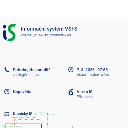
I
Informační systém VŠFS
S
Provozuje
Fakulta informatiky MU
V
Š
F
S
Potřebujete poradit?
7. 8. 2026
|
07:55
vsfsis@fi.muni.cz
Aktuální datum a čas
Nápověda
Více o IS
Přístupnost
Klasický IS