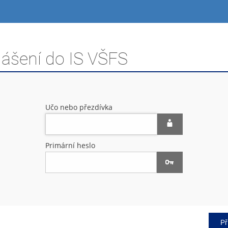
lášení do IS VŠFS
Učo nebo přezdívka
Primární heslo
Př