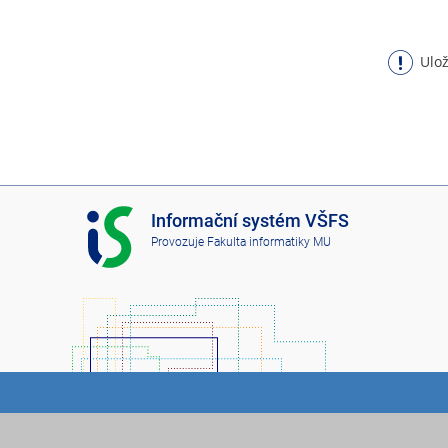
Ulož
I
Informační systém VŠFS
S
Provozuje
Fakulta informatiky MU
V
Š
F
S