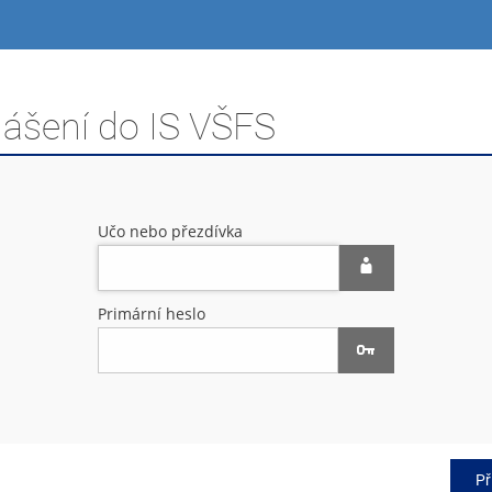
lášení do IS VŠFS
Učo nebo přezdívka
Primární heslo
Př