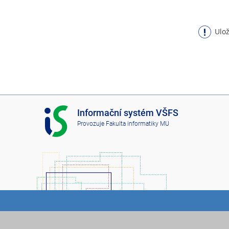
Ulož
I
Informační systém VŠFS
S
Provozuje
Fakulta informatiky MU
V
Š
F
S