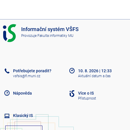
I
Informační systém VŠFS
S
Provozuje
Fakulta informatiky MU
V
Š
F
S
Potřebujete poradit?
10. 8. 2026
|
12:33
vsfsis@fi.muni.cz
Aktuální datum a čas
Nápověda
Více o IS
Přístupnost
Klasický IS