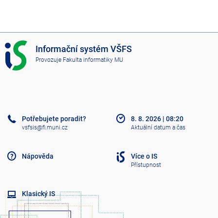
I
Informační systém VŠFS
S
Provozuje
Fakulta informatiky MU
V
Š
F
S
Potřebujete poradit?
8. 8. 2026
|
08:20
vsfsis@fi.muni.cz
Aktuální datum a čas
Nápověda
Více o IS
Přístupnost
Klasický IS