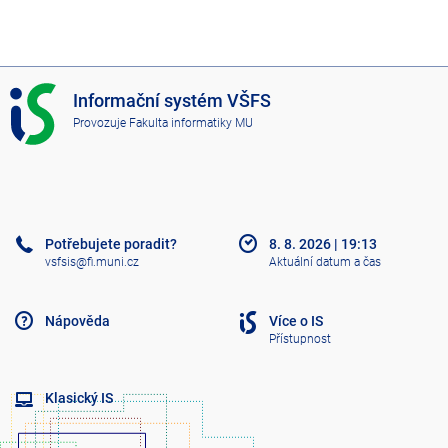
I
Informační systém VŠFS
S
Provozuje
Fakulta informatiky MU
V
Š
F
S
Potřebujete poradit?
8. 8. 2026
|
19:13
vsfsis@fi.muni.cz
Aktuální datum a čas
Nápověda
Více o IS
Přístupnost
Klasický IS