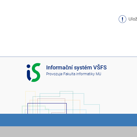
Ulož
I
Informační systém VŠFS
S
Provozuje
Fakulta informatiky MU
V
Š
F
S