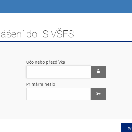
lášení do IS VŠFS
Učo nebo přezdívka
Primární heslo
Př