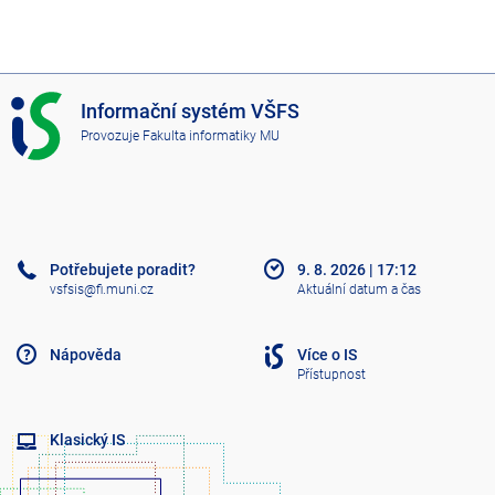
I
Informační systém VŠFS
S
Provozuje
Fakulta informatiky MU
V
Š
F
S
Potřebujete poradit?
9. 8. 2026
|
17:12
vsfsis@fi.muni.cz
Aktuální datum a čas
Nápověda
Více o IS
Přístupnost
Klasický IS