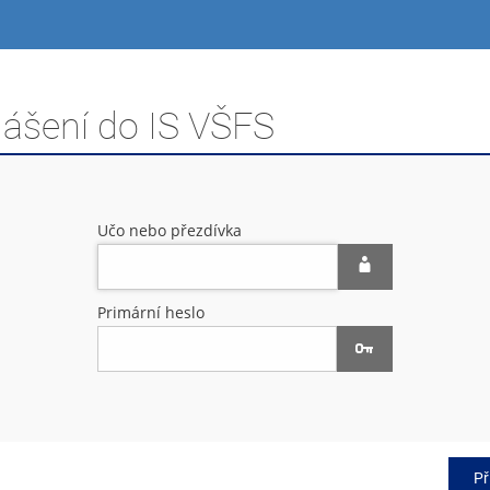
lášení do IS VŠFS
Učo nebo přezdívka
Primární heslo
Př