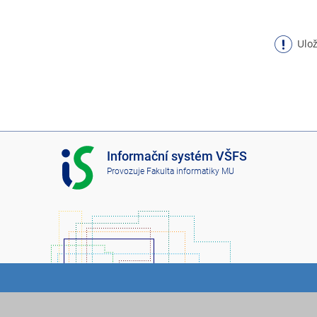
Ulož
I
Informační systém VŠFS
S
Provozuje
Fakulta informatiky MU
V
Š
F
S