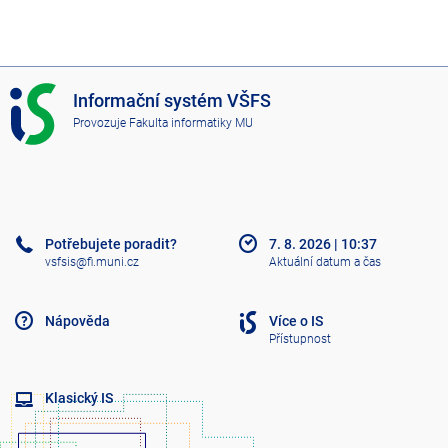
I
Informační systém VŠFS
S
Provozuje
Fakulta informatiky MU
V
Š
F
S
Potřebujete poradit?
7. 8. 2026
|
10:37
vsfsis@fi.muni.cz
Aktuální datum a čas
Nápověda
Více o IS
Přístupnost
Klasický IS