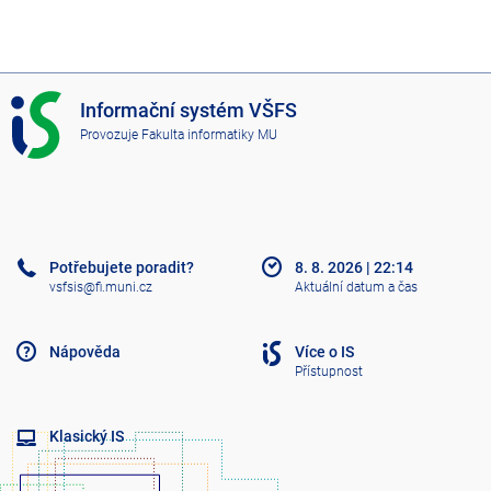
I
Informační systém VŠFS
S
Provozuje
Fakulta informatiky MU
V
Š
F
S
Potřebujete poradit?
8. 8. 2026
|
22:14
vsfsis@fi.muni.cz
Aktuální datum a čas
Nápověda
Více o IS
Přístupnost
Klasický IS