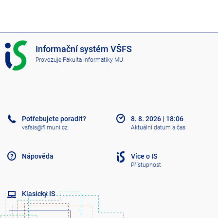
I
Informační systém VŠFS
S
Provozuje
Fakulta informatiky MU
V
Š
F
S
Potřebujete poradit?
8. 8. 2026
|
18:06
vsfsis@fi.muni.cz
Aktuální datum a čas
Nápověda
Více o IS
Přístupnost
Klasický IS