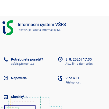
I
Informační systém VŠFS
S
Provozuje
Fakulta informatiky MU
V
Š
F
S
Potřebujete poradit?
8. 8. 2026
|
17:35
vsfsis@fi.muni.cz
Aktuální datum a čas
Nápověda
Více o IS
Přístupnost
Klasický IS