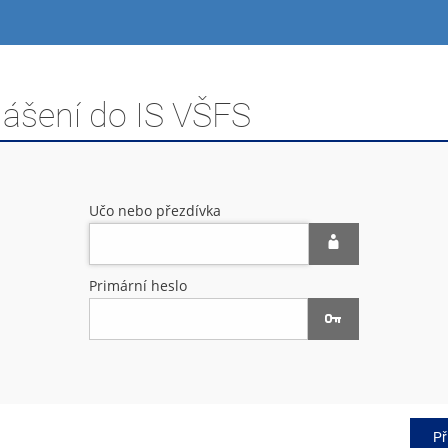
lášení do IS VŠFS
Učo nebo přezdívka
Primární heslo
Př