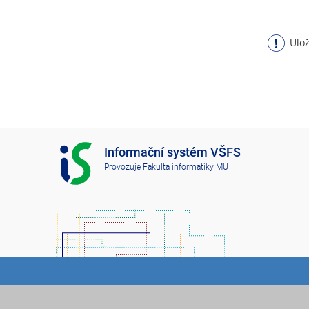
Ulož
I
Informační systém VŠFS
S
Provozuje
Fakulta informatiky MU
V
Š
F
S