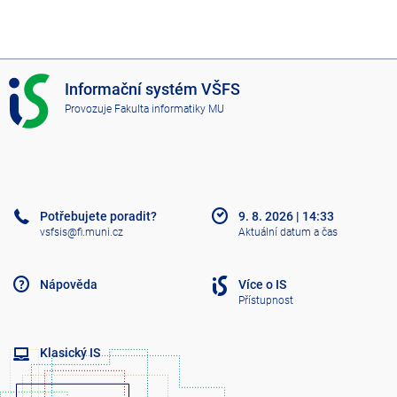
I
Informační systém VŠFS
S
Provozuje
Fakulta informatiky MU
V
Š
F
S
Potřebujete poradit?
9. 8. 2026
|
14:33
vsfsis@fi.muni.cz
Aktuální datum a čas
Nápověda
Více o IS
Přístupnost
Klasický IS