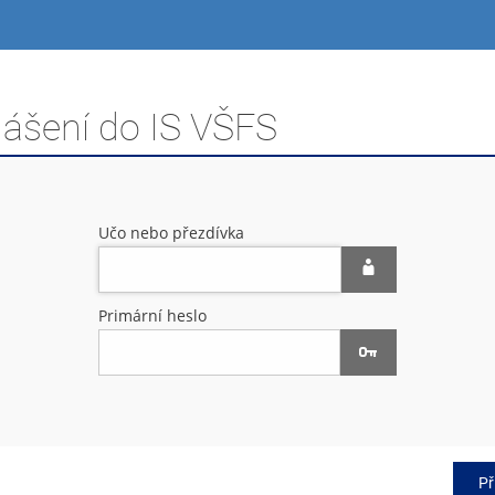
lášení do IS VŠFS
Učo nebo přezdívka
Primární heslo
Př