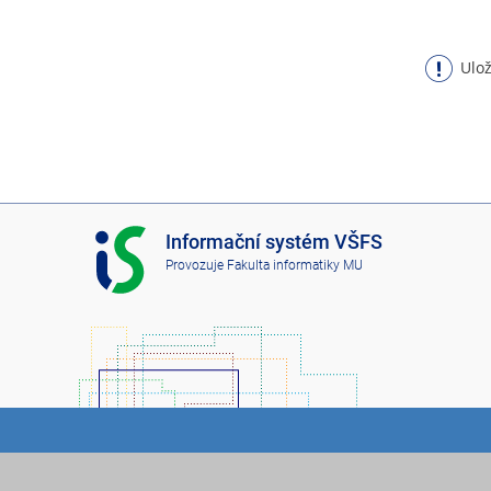
Ulož
I
Informační systém VŠFS
S
Provozuje
Fakulta informatiky MU
V
Š
F
S