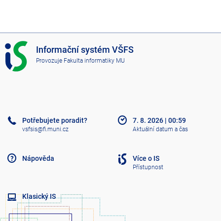
I
Informační systém VŠFS
S
Provozuje
Fakulta informatiky MU
V
Š
F
S
Potřebujete poradit?
7. 8. 2026
|
00:59
vsfsis@fi.muni.cz
Aktuální datum a čas
Nápověda
Více o IS
Přístupnost
Klasický IS