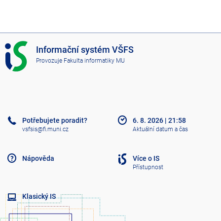
I
Informační systém VŠFS
S
Provozuje
Fakulta informatiky MU
V
Š
F
S
Potřebujete poradit?
6. 8. 2026
|
21:58
vsfsis@fi.muni.cz
Aktuální datum a čas
Nápověda
Více o IS
Přístupnost
Klasický IS