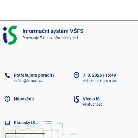
I
Informační systém VŠFS
S
Provozuje
Fakulta informatiky MU
V
Š
F
S
Potřebujete poradit?
7. 8. 2026
|
15:49
vsfsis@fi.muni.cz
Aktuální datum a čas
Nápověda
Více o IS
Přístupnost
Klasický IS