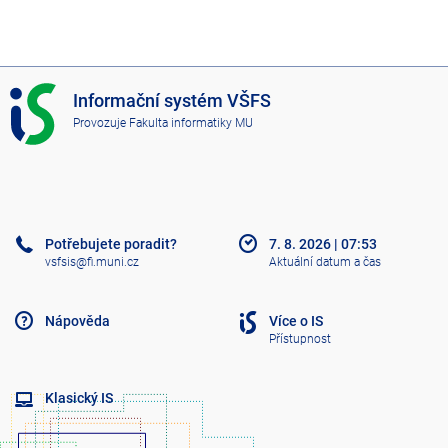
I
Informační systém VŠFS
S
Provozuje
Fakulta informatiky MU
V
Š
F
S
Potřebujete poradit?
7. 8. 2026
|
07:53
vsfsis@fi.muni.cz
Aktuální datum a čas
Nápověda
Více o IS
Přístupnost
Klasický IS