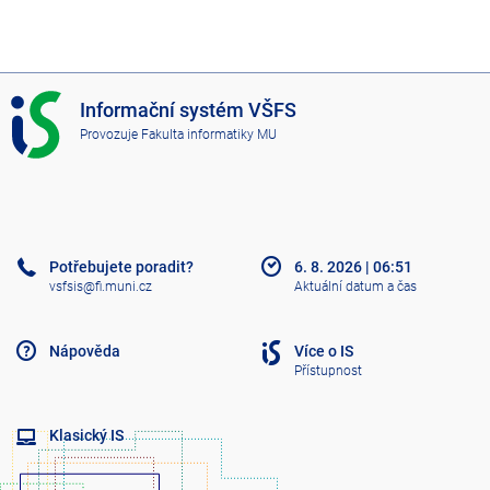
I
Informační systém VŠFS
S
Provozuje
Fakulta informatiky MU
V
Š
F
S
Potřebujete poradit?
6. 8. 2026
|
06:51
vsfsis@fi.muni.cz
Aktuální datum a čas
Nápověda
Více o IS
Přístupnost
Klasický IS