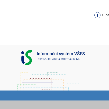
Ulož
I
Informační systém VŠFS
S
Provozuje
Fakulta informatiky MU
V
Š
F
S