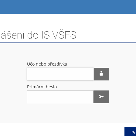
lášení do IS VŠFS
Učo nebo přezdívka
Primární heslo
Př