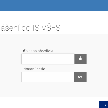
lášení do IS VŠFS
Učo nebo přezdívka
Primární heslo
Př