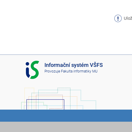
Ulož
I
Informační systém VŠFS
S
Provozuje
Fakulta informatiky MU
V
Š
F
S