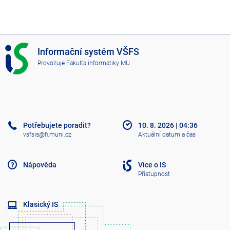
I
Informační systém VŠFS
S
Provozuje
Fakulta informatiky MU
V
Š
F
S
Potřebujete poradit?
10. 8. 2026
|
04:36
vsfsis@fi.muni.cz
Aktuální datum a čas
Nápověda
Více o IS
Přístupnost
Klasický IS