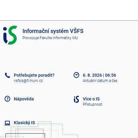
I
Informační systém VŠFS
S
Provozuje
Fakulta informatiky MU
V
Š
F
S
Potřebujete poradit?
6. 8. 2026
|
06:56
vsfsis@fi.muni.cz
Aktuální datum a čas
Nápověda
Více o IS
Přístupnost
Klasický IS