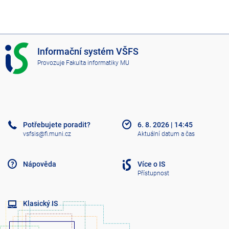
I
Informační systém VŠFS
S
Provozuje
Fakulta informatiky MU
V
Š
F
S
Potřebujete poradit?
6. 8. 2026
|
14:45
vsfsis@fi.muni.cz
Aktuální datum a čas
Nápověda
Více o IS
Přístupnost
Klasický IS