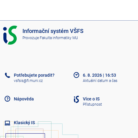
I
Informační systém VŠFS
S
Provozuje
Fakulta informatiky MU
V
Š
F
S
Potřebujete poradit?
6. 8. 2026
|
16:53
vsfsis@fi.muni.cz
Aktuální datum a čas
Nápověda
Více o IS
Přístupnost
Klasický IS