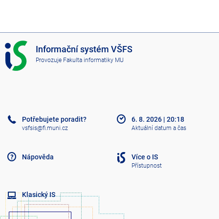
I
Informační systém VŠFS
S
Provozuje
Fakulta informatiky MU
V
Š
F
S
Potřebujete poradit?
6. 8. 2026
|
20:18
vsfsis@fi.muni.cz
Aktuální datum a čas
Nápověda
Více o IS
Přístupnost
Klasický IS