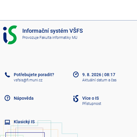
I
Informační systém VŠFS
S
Provozuje
Fakulta informatiky MU
V
Š
F
S
Potřebujete poradit?
9. 8. 2026
|
08:17
vsfsis@fi.muni.cz
Aktuální datum a čas
Nápověda
Více o IS
Přístupnost
Klasický IS