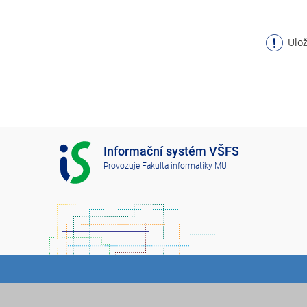
Ulož
I
Informační systém VŠFS
S
Provozuje
Fakulta informatiky MU
V
Š
F
S