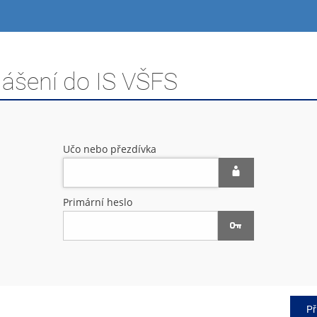
lášení do IS VŠFS
Učo nebo přezdívka
Primární heslo
Př