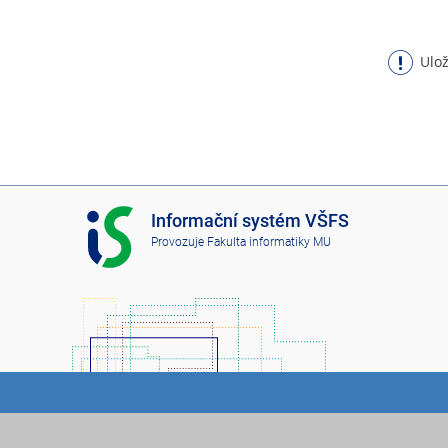
Ulož
I
Informační systém VŠFS
S
Provozuje
Fakulta informatiky MU
V
Š
F
S