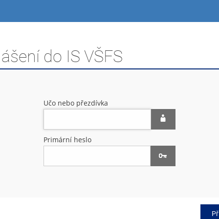
lášení do IS VŠFS
Učo nebo přezdívka
Primární heslo
Př