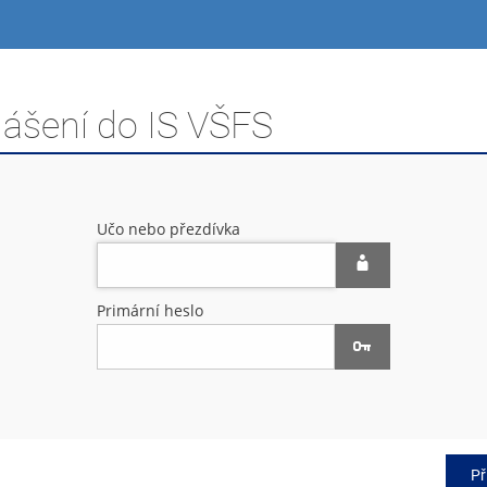
lášení do IS VŠFS
Učo nebo přezdívka
Primární heslo
Př