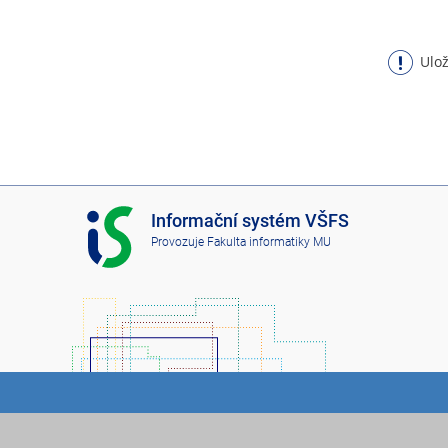
Ulož
I
Informační systém VŠFS
S
Provozuje
Fakulta informatiky MU
V
Š
F
S